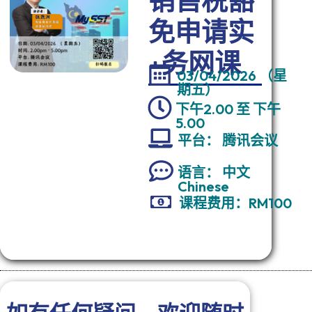
销售税豁
免申请实
务网课
03/04/2026 （星
期五）
下午2.00 至 下午
5.00
平台： 腾讯会议
语言： 中文
Chinese
课程费用：RM100